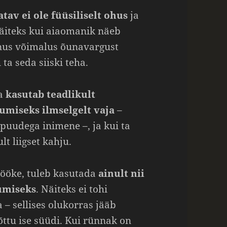
tav ei ole füüsiliselt ohus
ja
Näiteks kui aiaomanik näeb
inus võimalus õunavargust
 ta seda siiski teha.
ta
kasutab teadlikult
umiseks ilmselgelt vaja
–
puudega inimene –, ja kui ta
lt liigset kahju.
lööke, tuleb kasutada
ainult nii
jumiseks
. Näiteks ei tohi
– sellises olukorras jääb
õttu ise süüdi. Kui rünnak on