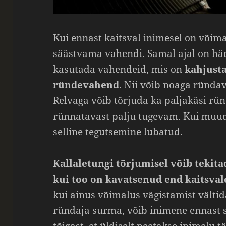
Kui ennast kaitsval inimesel on võima
säästvama vahendi. Samal ajal on hä
kasutada vahendeid, mis on
kahjust
ründevahend
. Nii võib noaga ründav
Relvaga võib tõrjuda ka paljakäsi rün
rünnatavast palju tugevam. Kui muud 
selline tegutsemine lubatud.
Kallaletungi tõrjumisel võib tekit
kui too on kavatsenud end kaitsval
kui ainus võimalus vägistamist vältid
ründaja surma, võib inimene ennast s