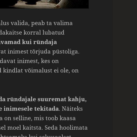
lus valida, peab ta valima
dakaitse korral lubatud
avamad kui ründaja
at inimest tõrjuda püstoliga.
davat inimest, kes on
kindlat võimalust ei ole, on
ada ründajale suuremat kahju,
e inimesele tekitada
. Näiteks
a on selline, mis toob kaasa
el moel kaitsta. Seda hoolimata