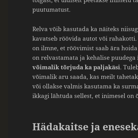
tõigast, et üldiselt peetakse inimelu 
puutumatust.
Relva võib kasutada ka näiteks niisug
kavatseb röövida autot või rahakotti. S
on ilmne, et röövimist saab ära hoid
on relvastamata ja kehalise puudega 
võimalik tõrjuda ka paljakäsi
. Tule
võimalik aru saada, kas meilt tahetak
või ollakse valmis kasutama ka surma
ikkagi lähtuda sellest, et inimesel on 
Hädakaitse ja enesek