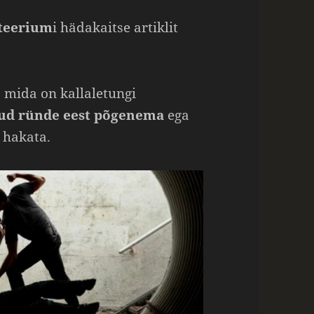
steerium
i hädakaitse artiklit
, mida on kallaletungi
tud ründe eest põgenema
ega
 hakata.