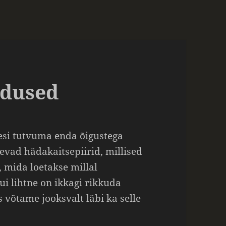
adused
esi tutvuma enda õigustega
sevad hädakaitsepiirid, millised
 mida loetakse millal
ui lihtne on ikkagi rikkuda
 võtame jooksvalt läbi ka selle