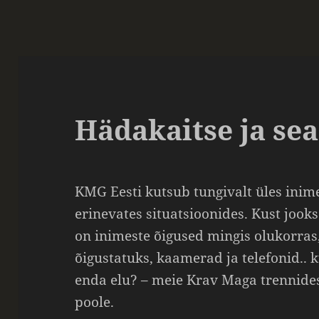
Hädakaitse ja se
KMG Eesti kutsub tungivalt üles inim
erinevates situatsioonides. Kust jook
on inimeste õigused mingis olukorras,
õigustatuks, kaamerad ja telefonid.. k
enda elu? – meie Krav Maga trennides
poole.