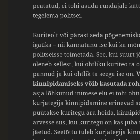
peatatud, ei tohi asuda ründajale k
tegelema politsei.
Kuriteolt või pärast seda põgenemisk
igaüks – nii kannatanu ise kui ka mõn
politseisse toimetada. See, kui suurt 
oleneb sellest, kui ohtliku kuriteo ta
pannud ja kui ohtlik ta seega ise on.
V
kinnipidamiseks võib kasutada ro
asja lõhkunud inimese elu ei tohi oht
kurjategija kinnipidamine erinevad se
püütakse kuritegu ära hoida, kinnipi
arvesse siis, kui kuritegu on kas juba 
jäetud. Seetõttu tuleb kurjategija ki