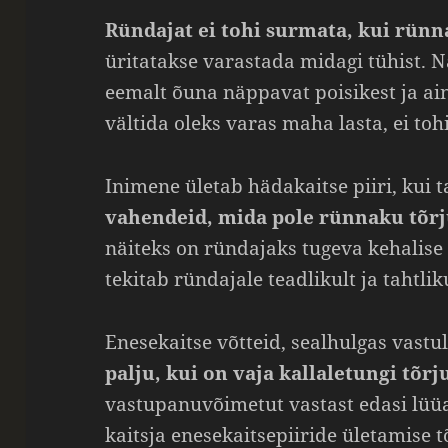
Ründajat ei tohi surmata, kui rünna
üritatakse varastada midagi tühist. 
eemalt õuna näppavat poisikest ja a
vältida oleks varas maha lasta, ei tohi
Inimene ületab hädakaitse piiri, kui 
vahendeid, mida pole rünnaku tõrj
näiteks on ründajaks tugeva kehalise 
tekitab ründajale teadlikult ja tahtliku
Enesekaitse võtteid, sealhulgas vastu
palju, kui on vaja kallaletungi tõr
vastupanuvõimetut vastast edasi lüüa 
kaitsja enesekaitsepiiride ületamise t