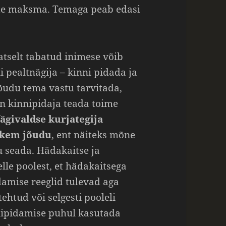
ätte maksma. Temaga peab edasi
atselt tabatud inimese võib
i pealtnägija – kinni pidada ja
jõudu tema vastu tarvitada,
 on kinnipidaja teada toime
ägivaldse kurjategija
hkem jõudu
, ent näiteks mõne
u seada. Hädakaitse ja
lle poolest, et hädakaitsega
damise reeglid tulevad aga
tehtud või selgesti pooleli
nnipidamise puhul kasutada