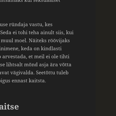
tähtsamaks kui seksuaalset
use ründaja vastu, kes
eda ei tohi teha ainult siis, kui
a muul moel. Näiteks röövijaks
inimene, keda on kindlasti
b arvestada, et meil ei ole tihti
se lihtsalt mõnd asja ära võtta
vat vägivalda. Seetõttu tuleb
õigus ennast kaitsta.
aitse